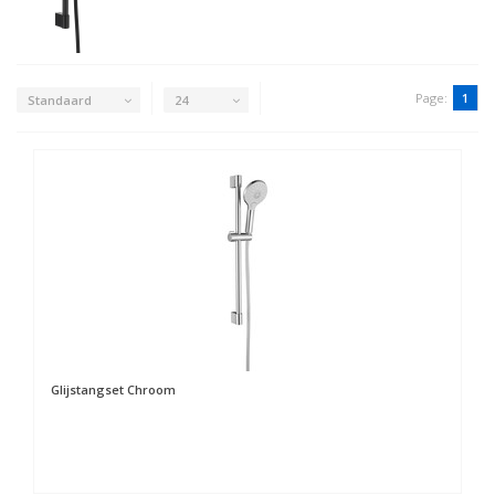
Page:
1
Standaard
24
Glijstangset Chroom