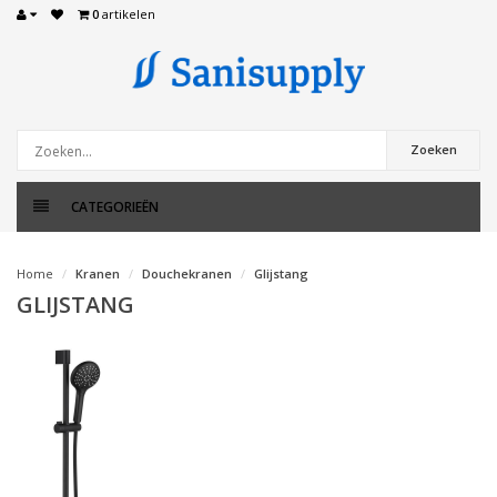
0
artikelen
Zoeken
CATEGORIEËN
Home
Kranen
Douchekranen
Glijstang
GLIJSTANG