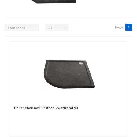
Page:
1
Standaard
24
Douchebak natuursteen kwartrond 90