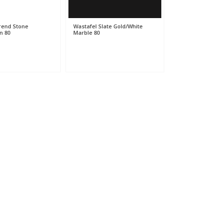
rend Stone
Wastafel Slate Gold/White
n 80
Marble 80