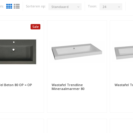
ls:
Sorteren op:
Toon:
Standaard
24
Sale
el Beton 80 OP = OP
Wastafel Trendline
Wastafel T
Mineraalmarmer 80