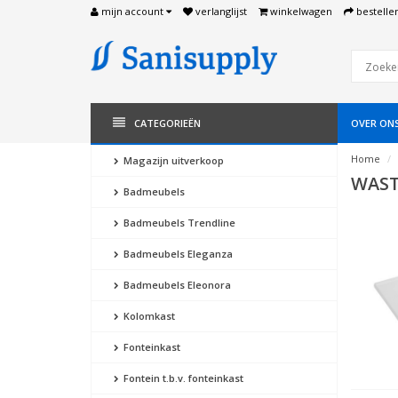
mijn account
verlanglijst
winkelwagen
bestelle
CATEGORIEËN
OVER ON
Home
Magazijn uitverkoop
WAST
Badmeubels
Badmeubels Trendline
Badmeubels Eleganza
Badmeubels Eleonora
Kolomkast
Fonteinkast
Fontein t.b.v. fonteinkast