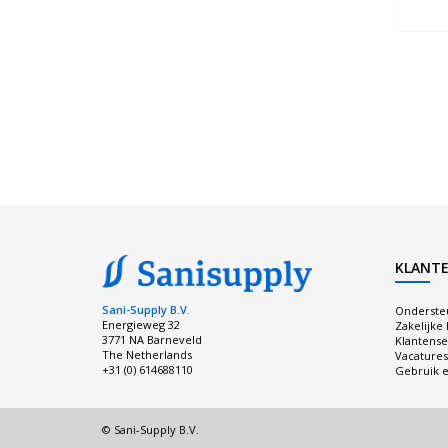
KLANTE
Sani-Supply B.V.
Onderste
Energieweg 32
Zakelijke
3771 NA Barneveld
Klantense
The Netherlands
Vacatures
+31 (0) 614688110
Gebruik e
© Sani-Supply B.V.