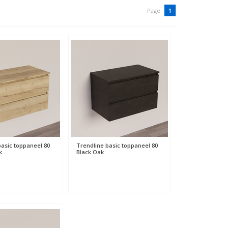
Page:
1
basic toppaneel 80
Trendline basic toppaneel 80
k
Black Oak