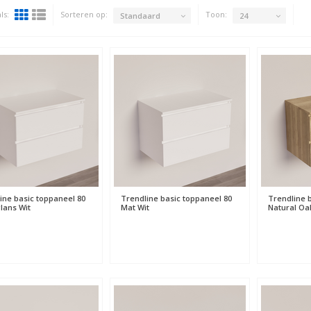
ls:
Sorteren op:
Toon:
Standaard
24
ine basic toppaneel 80
Trendline basic toppaneel 80
Trendline 
ans Wit
Mat Wit
Natural Oa