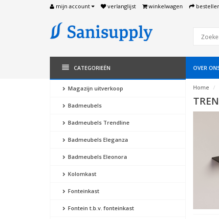
mijn account
verlanglijst
winkelwagen
bestelle
CATEGORIEËN
OVER ON
Home
Magazijn uitverkoop
TREN
Badmeubels
Badmeubels Trendline
Badmeubels Eleganza
Badmeubels Eleonora
Kolomkast
Fonteinkast
Fontein t.b.v. fonteinkast