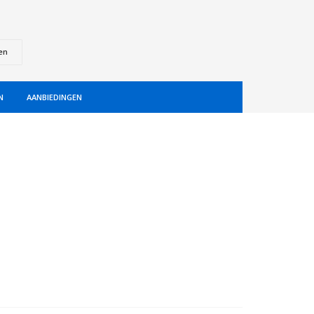
en
N
AANBIEDINGEN