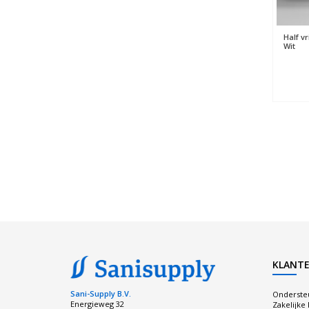
Half v
Wit
KLANTE
Sani-Supply B.V.
Onderste
Energieweg 32
Zakelijke