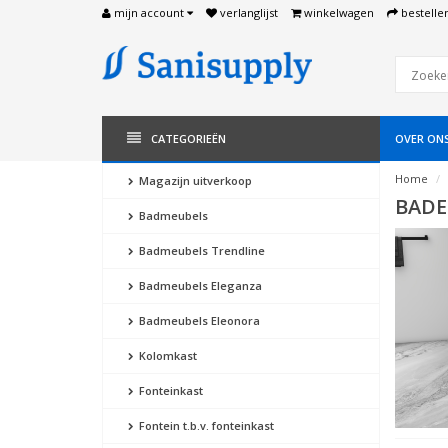
mijn account
verlanglijst
winkelwagen
bestelle
CATEGORIEËN
OVER ON
Home
Magazijn uitverkoop
BAD
Badmeubels
Badmeubels Trendline
Badmeubels Eleganza
Badmeubels Eleonora
Kolomkast
Fonteinkast
Fontein t.b.v. fonteinkast