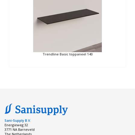
Trendline Basic toppaneel 140
Sani-Supply B.V.
Energieweg 32
3771 NA Barneveld
The Netherlands