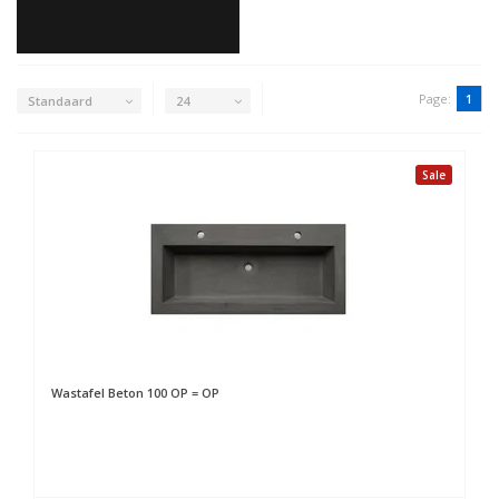
Page:
1
Standaard
24
Sale
Wastafel Beton 100 OP = OP