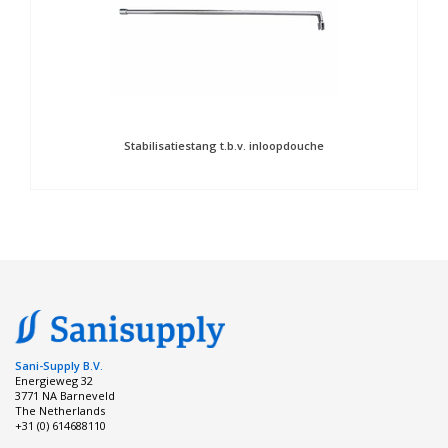
Stabilisatiestang t.b.v. inloopdouche
Sani-Supply B.V.
Energieweg 32
3771 NA Barneveld
The Netherlands
+31 (0) 614688110