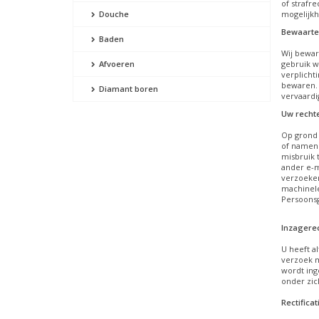
of strafr
Douche
mogelijkh
Bewaarte
Baden
Wij bewar
Afvoeren
gebruik w
verplicht
bewaren. 
Diamant boren
vervaardi
Uw recht
Op grond 
of namens
misbruik 
ander e-m
verzoeken
machinele
Persoonsg
Inzagere
U heeft a
verzoek m
wordt ing
onder zic
Rectificat