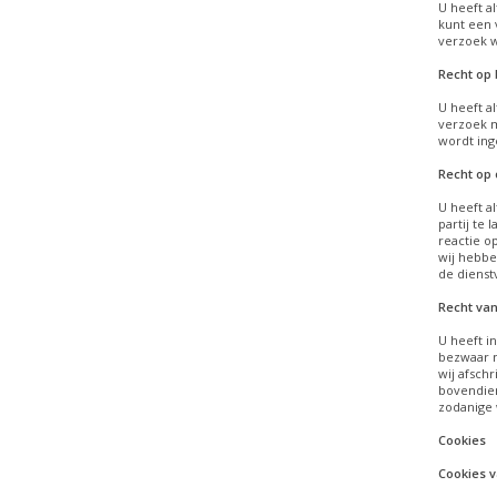
U heeft a
kunt een 
verzoek w
Recht op 
U heeft a
verzoek m
wordt ing
Recht op
U heeft a
partij te
reactie o
wij hebbe
de dienst
Recht van
U heeft i
bezwaar m
wij afsch
bovendien
zodanige 
Cookies
Cookies v