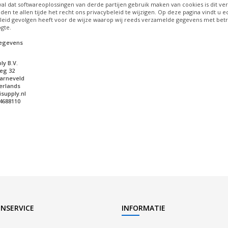
val dat softwareoplossingen van derde partijen gebruik maken van cookies is dit ver
den te allen tijde het recht ons privacybeleid te wijzigen. Op deze pagina vindt u e
leid gevolgen heeft voor de wijze waarop wij reeds verzamelde gegevens met betr
gte.
egevens
ly B.V.
eg 32
arneveld
erlands
supply.nl
14688110
NSERVICE
INFORMATIE