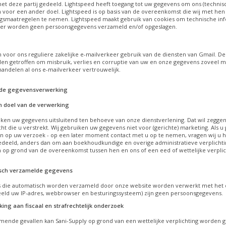
t deze partij gedeeld. Lightspeed heeft toegang tot uw gegevens om ons (technisc
 voor een ander doel. Lightspeed is op basis van de overeenkomst die wij met he
ngsmaatregelen te nemen. Lightspeed maakt gebruik van cookies om technische inf
 er worden geen persoonsgegevens verzameld en/of opgeslagen.
 voor ons reguliere zakelijke e-mailverkeer gebruik van de diensten van Gmail. De
en getroffen om misbruik, verlies en corruptie van uw en onze gegevens zoveel m
handelen al ons e-mailverkeer vertrouwelijk.
 de gegevensverwerking
 doel van de verwerking
iken uw gegevens uitsluitend ten behoeve van onze dienstverlening. Dat wil zeggen
ht die u verstrekt. Wij gebruiken uw gegevens niet voor (gerichte) marketing. Als
n op uw verzoek - op een later moment contact met u op te nemen, vragen wij u 
deeld, anders dan om aan boekhoudkundige en overige administratieve verplichti
op grond van de overeenkomst tussen hen en ons of een eed of wettelijke verplic
sch verzamelde gegevens
die automatisch worden verzameld door onze website worden verwerkt met het d
eeld uw IP-adres, webbrowser en besturingssysteem) zijn geen persoonsgegevens.
ng aan fiscaal en strafrechtelijk onderzoek
mende gevallen kan Sani-Supply op grond van een wettelijke verplichting worden g