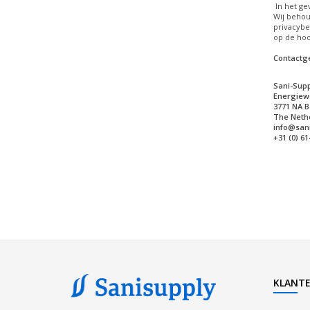
In het ge
Wij behou
privacybe
op de hoo
Contactg
Sani-Supp
Energiew
3771 NA B
The Neth
info@sani
+31 (0) 6
KLANTE