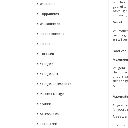
worden me
Wastafels
gebruiken
beveiligi
Toppanelen
software,
Gmail
Waskommen
Wij maken
Fonteinkommen
maatregel
en wij be
Fontein
Doel van
Toiletten
Algemeen
Spiegels
Wij gebru
de opdrac
Spiegelkast
anders da
derden ge
Spiegel accessoires
gehouden 
Maximo Design
Automati
Kranen
Gegevens 
(bijvoorb
Accessoires
Medewerki
Radiatoren
In voorko