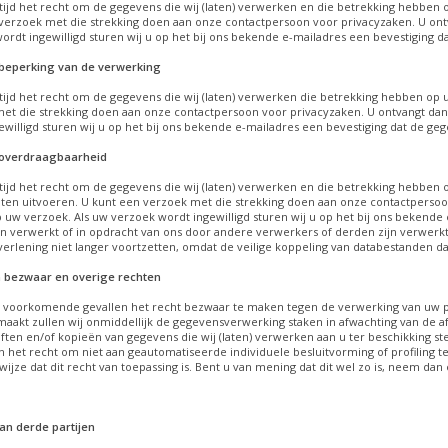
ltijd het recht om de gegevens die wij (laten) verwerken en die betrekking hebben o
verzoek met die strekking doen aan onze contactpersoon voor privacyzaken. U ont
ordt ingewilligd sturen wij u op het bij ons bekende e-mailadres een bevestiging d
beperking van de verwerking
ltijd het recht om de gegevens die wij (laten) verwerken die betrekking hebben op 
et die strekking doen aan onze contactpersoon voor privacyzaken. U ontvangt dan
ewilligd sturen wij u op het bij ons bekende e-mailadres een bevestiging dat de ge
 overdraagbaarheid
ltijd het recht om de gegevens die wij (laten) verwerken en die betrekking hebben
 laten uitvoeren. U kunt een verzoek met die strekking doen aan onze contactperso
p uw verzoek. Als uw verzoek wordt ingewilligd sturen wij u op het bij ons bekende 
n verwerkt of in opdracht van ons door andere verwerkers of derden zijn verwerkt. N
verlening niet langer voortzetten, omdat de veilige koppeling van databestanden 
 bezwaar en overige rechten
n voorkomende gevallen het recht bezwaar te maken tegen de verwerking van uw pe
aakt zullen wij onmiddellijk de gegevensverwerking staken in afwachting van de a
riften en/of kopieën van gegevens die wij (laten) verwerken aan u ter beschikking st
 het recht om niet aan geautomatiseerde individuele besluitvorming of profiling
wijze dat dit recht van toepassing is. Bent u van mening dat dit wel zo is, neem d
an derde partijen