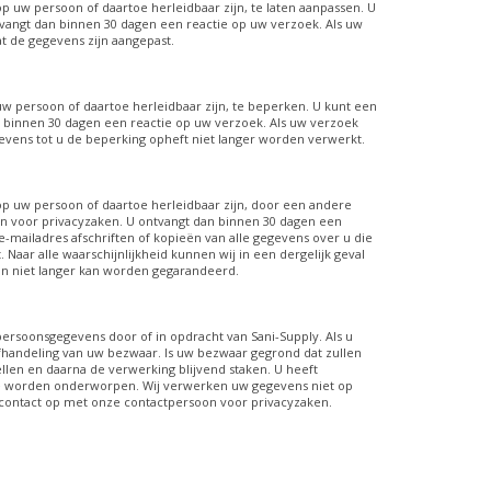
p uw persoon of daartoe herleidbaar zijn, te laten aanpassen. U
vangt dan binnen 30 dagen een reactie op uw verzoek. Als uw
at de gegevens zijn aangepast.
uw persoon of daartoe herleidbaar zijn, te beperken. U kunt een
 binnen 30 dagen een reactie op uw verzoek. Als uw verzoek
gevens tot u de beperking opheft niet langer worden verwerkt.
 op uw persoon of daartoe herleidbaar zijn, door een andere
on voor privacyzaken. U ontvangt dan binnen 30 dagen een
e-mailadres afschriften of kopieën van alle gegevens over u die
aar alle waarschijnlijkheid kunnen wij in een dergelijk geval
dan niet langer kan worden gegarandeerd.
rsoonsgegevens door of in opdracht van Sani-Supply. Als u
fhandeling van uw bezwaar. Is uw bezwaar gegrond dat zullen
ellen en daarna de verwerking blijvend staken. U heeft
 te worden onderworpen. Wij verwerken uw gegevens niet op
an contact op met onze contactpersoon voor privacyzaken.