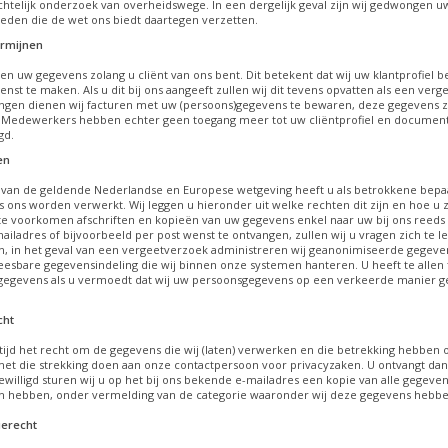
echtelijk onderzoek van overheidswege. In een dergelijk geval zijn wij gedwongen u
eden die de wet ons biedt daartegen verzetten.
rmijnen
en uw gegevens zolang u cliënt van ons bent. Dit betekent dat wij uw klantprofiel b
enst te maken. Als u dit bij ons aangeeft zullen wij dit tevens opvatten als een ver
ingen dienen wij facturen met uw (persoons)gegevens te bewaren, deze gegevens zul
Medewerkers hebben echter geen toegang meer tot uw cliëntprofiel en documente
gd.
en
van de geldende Nederlandse en Europese wetgeving heeft u als betrokkene bepa
 ons worden verwerkt. Wij leggen u hieronder uit welke rechten dit zijn en hoe u 
te voorkomen afschriften en kopieën van uw gegevens enkel naar uw bij ons reeds 
ailadres of bijvoorbeeld per post wenst te ontvangen, zullen wij u vragen zich te l
, in het geval van een vergeetverzoek administreren wij geanonimiseerde gegevens
esbare gegevensindeling die wij binnen onze systemen hanteren. U heeft te allen tij
egevens als u vermoedt dat wij uw persoonsgegevens op een verkeerde manier g
cht
ltijd het recht om de gegevens die wij (laten) verwerken en die betrekking hebben o
et die strekking doen aan onze contactpersoon voor privacyzaken. U ontvangt dan
ewilligd sturen wij u op het bij ons bekende e-mailadres een kopie van alle gegev
h hebben, onder vermelding van de categorie waaronder wij deze gegevens hebbe
ierecht