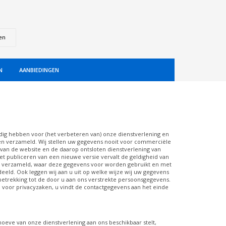
en
N
AANBIEDINGEN
odig hebben voor (het verbeteren van) onze dienstverlening en
en verzameld. Wij stellen uw gegevens nooit voor commerciële
k van de website en de daarop ontsloten dienstverlening van
et publiceren van een nieuwe versie vervalt de geldigheid van
den verzameld, waar deze gegevens voor worden gebruikt en met
d. Ook leggen wij aan u uit op welke wijze wij uw gegevens
etrekking tot de door u aan ons verstrekte persoonsgegevens.
 voor privacyzaken, u vindt de contactgegevens aan het einde
eve van onze dienstverlening aan ons beschikbaar stelt,