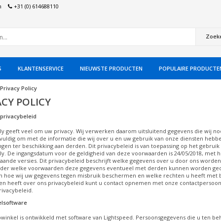
n
+31 (0) 614688110
Zoek
S
KLANTENSERVICE
NIEUWSTE PRODUCTEN
POPULAIRE PRODUCTE
Privacy Policy
ACY POLICY
privacybeleid
ly geeft veel om uw privacy. Wij verwerken daarom uitsluitend gegevens die wij n
vuldig om met de informatie die wij over u en uw gebruik van onze diensten hebb
ingen ter beschikking aan derden. Dit privacybeleid is van toepassing op het gebrui
ly. De ingangsdatum voor de geldigheid van deze voorwaarden is 24/05/2018, met h
gaande versies. Dit privacybeleid beschrijft welke gegevens over u door ons wor
der welke voorwaarden deze gegevens eventueel met derden kunnen worden gedeel
n hoe wij uw gegevens tegen misbruik beschermen en welke rechten u heeft met b
gen heeft over ons privacybeleid kunt u contact opnemen met onze contactpersoon
rivacybeleid.
lsoftware
inkel is ontwikkeld met software van Lightspeed. Persoonsgegevens die u ten beho