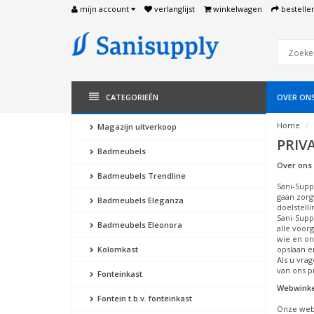
mijn account
verlanglijst
winkelwagen
bestelle
CATEGORIEËN
OVER ON
Home
Magazijn uitverkoop
PRIV
Badmeubels
Over ons 
Badmeubels Trendline
Sani-Supp
gaan zorg
Badmeubels Eleganza
doelstell
Sani-Supp
Badmeubels Eleonora
alle voor
wie en on
Kolomkast
opslaan e
Als u vra
van ons p
Fonteinkast
Webwinke
Fontein t.b.v. fonteinkast
Onze webw