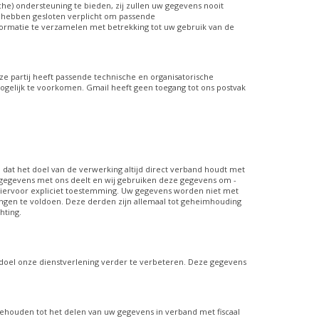
he) ondersteuning te bieden, zij zullen uw gegevens nooit
n hebben gesloten verplicht om passende
ormatie te verzamelen met betrekking tot uw gebruik van de
ze partij heeft passende technische en organisatorische
ogelijk te voorkomen. Gmail heeft geen toegang tot ons postvak
 dat het doel van de verwerking altijd direct verband houdt met
 u gegevens met ons deelt en wij gebruiken deze gegevens om -
hiervoor expliciet toestemming. Uw gegevens worden niet met
ngen te voldoen. Deze derden zijn allemaal tot geheimhouding
hting.
oel onze dienstverlening verder te verbeteren. Deze gegevens
ehouden tot het delen van uw gegevens in verband met fiscaal