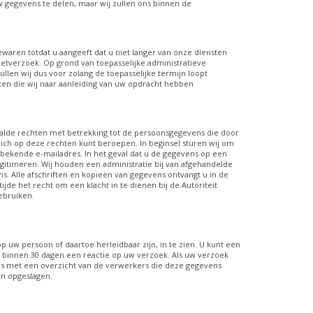
w gegevens te delen, maar wij zullen ons binnen de
ewaren totdat u aangeeft dat u niet langer van onze diensten
geetverzoek. Op grond van toepasselijke administratieve
len wij dus voor zolang de toepasselijke termijn loopt
n die wij naar aanleiding van uw opdracht hebben
alde rechten met betrekking tot de persoonsgegevens die door
zich op deze rechten kunt beroepen. In beginsel sturen wij om
bekende e-mailadres. In het geval dat u de gegevens op een
egitimeren. Wij houden een administratie bij van afgehandelde
. Alle afschriften en kopieën van gegevens ontvangt u in de
de het recht om een klacht in te dienen bij de Autoriteit
ebruiken.
p uw persoon of daartoe herleidbaar zijn, in te zien. U kunt een
 binnen 30 dagen een reactie op uw verzoek. Als uw verzoek
ens met een overzicht van de verwerkers die deze gegevens
n opgeslagen.