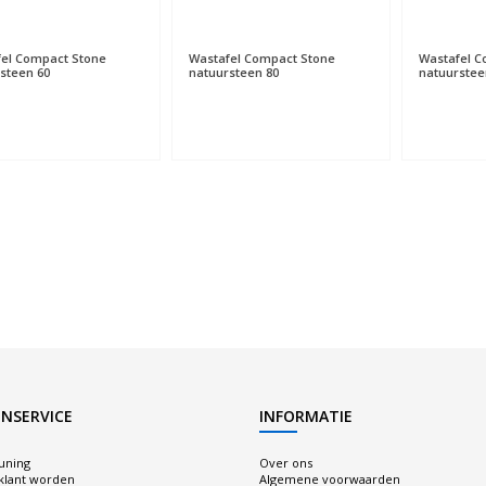
el Compact Stone
Wastafel Compact Stone
Wastafel C
steen 60
natuursteen 80
natuurstee
NSERVICE
INFORMATIE
uning
Over ons
 klant worden
Algemene voorwaarden