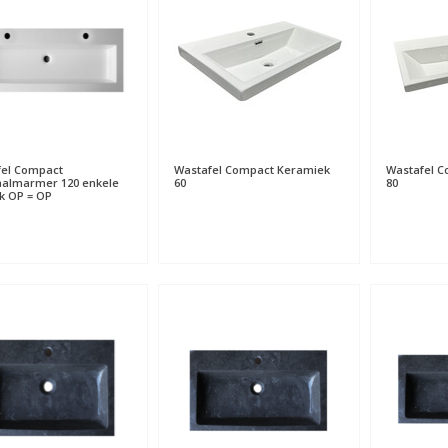
el Compact
Wastafel Compact Keramiek
Wastafel 
almarmer 120 enkele
60
80
k OP = OP