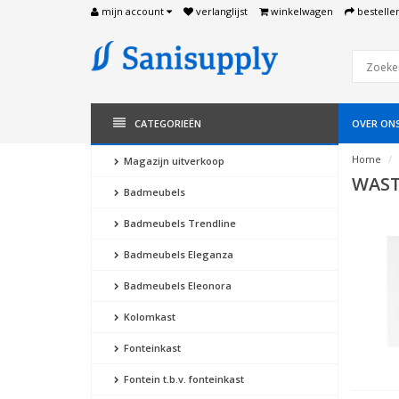
mijn account
verlanglijst
winkelwagen
bestelle
CATEGORIEËN
OVER ON
Home
Magazijn uitverkoop
WAST
Badmeubels
Badmeubels Trendline
Badmeubels Eleganza
Badmeubels Eleonora
Kolomkast
Fonteinkast
Fontein t.b.v. fonteinkast