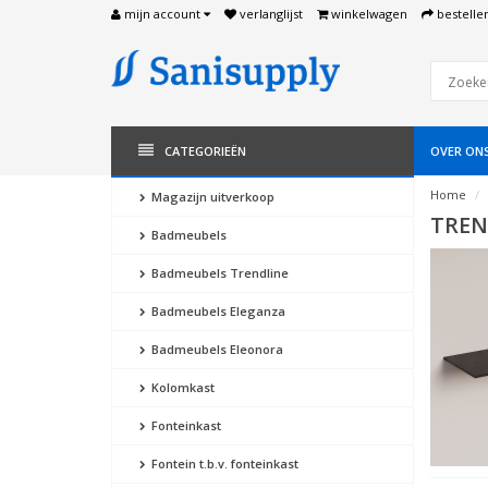
mijn account
verlanglijst
winkelwagen
bestelle
CATEGORIEËN
OVER ON
Home
Magazijn uitverkoop
TREN
Badmeubels
Badmeubels Trendline
Badmeubels Eleganza
Badmeubels Eleonora
Kolomkast
Fonteinkast
Fontein t.b.v. fonteinkast