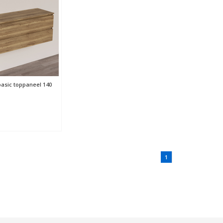
basic toppaneel 140
1