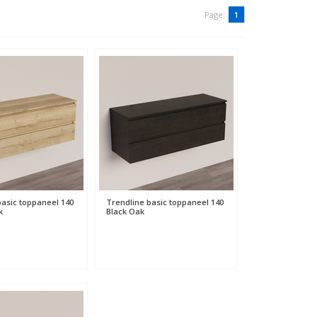
Page:
1
basic toppaneel 140
Trendline basic toppaneel 140
k
Black Oak