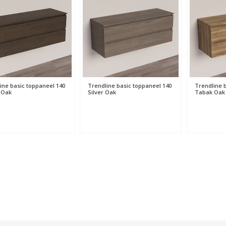
ine basic toppaneel 140
Trendline basic toppaneel 140
Trendline 
 Oak
Silver Oak
Tabak Oak