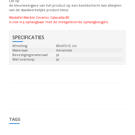
Let op:
de kleurweergave van het product op een beeldscherm kan afwijken
van de daadwerkelijke product kleur.
Wastafel Marble Ceramic Calacatta 80
is ook vrij ophangbaar met de meegeleverde ophangbeugels.
SPECIFICATIES
Afmeting:
80x47x12 cm
Materiaal:
Keramiek
Bevestigingsmateriaal:
Ja
Met overloop:
Ja
TAGS