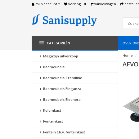
mijn account
verlanglijst
winkelwagen
bestelle
CATEGORIEËN
OVER ON
Home
Magazijn uitverkoop
AFVO
Badmeubels
Badmeubels Trendline
Badmeubels Eleganza
Badmeubels Eleonora
Kolomkast
Fonteinkast
Fontein t.b.v. fonteinkast