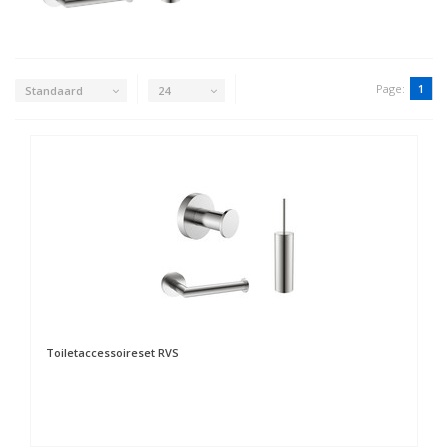
Page:
1
Standaard
24
Toiletaccessoireset RVS