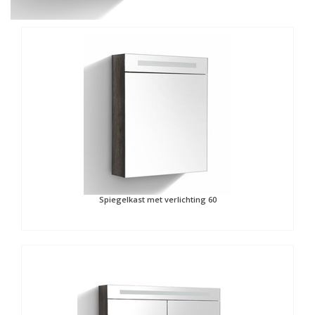
Spiegelkast met verlichting 60