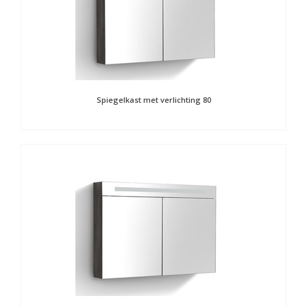
Spiegelkast met verlichting 80