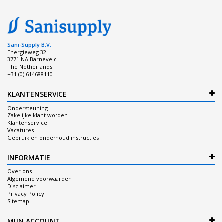
Sani-Supply B.V.
Energieweg 32
3771 NA Barneveld
The Netherlands
+31 (0) 614688110
KLANTENSERVICE
Ondersteuning
Zakelijke klant worden
Klantenservice
Vacatures
Gebruik en onderhoud instructies
INFORMATIE
Over ons
Algemene voorwaarden
Disclaimer
Privacy Policy
Sitemap
MIJN ACCOUNT