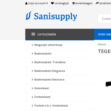
mijn account
verlanglijst
winkelwagen
bestelle
CATEGORIEËN
OVER ON
Home
Magazijn uitverkoop
TEGE
Badmeubels
Badmeubels Trendline
Badmeubels Eleganza
Badmeubels Eleonora
Kolomkast
Fonteinkast
Fontein t.b.v. fonteinkast