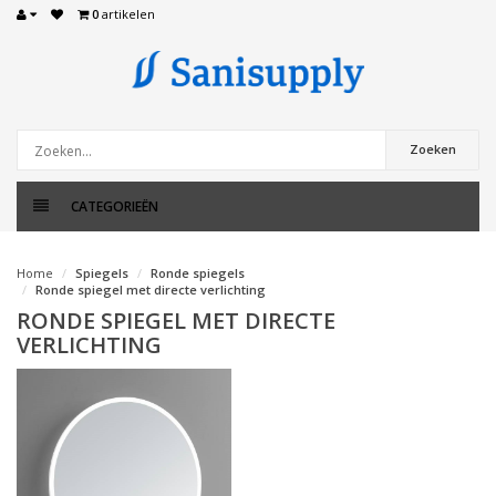
0
artikelen
Zoeken
CATEGORIEËN
Home
Spiegels
Ronde spiegels
Ronde spiegel met directe verlichting
RONDE SPIEGEL MET DIRECTE
VERLICHTING