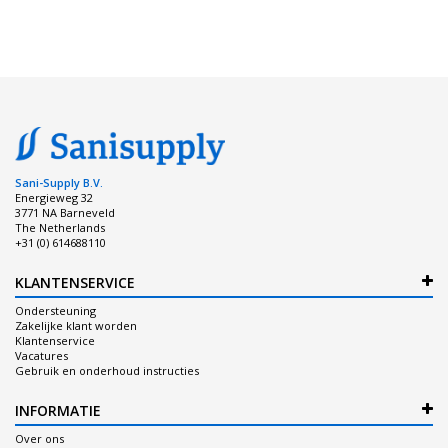
Sani-Supply B.V.
Energieweg 32
3771 NA Barneveld
The Netherlands
+31 (0) 614688110
KLANTENSERVICE
Ondersteuning
Zakelijke klant worden
Klantenservice
Vacatures
Gebruik en onderhoud instructies
INFORMATIE
Over ons