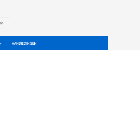
en
N
AANBIEDINGEN