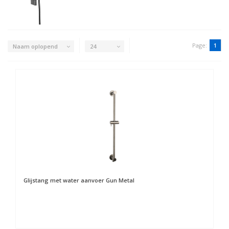
Page:
1
Naam oplopend
24
Glijstang met water aanvoer Gun Metal