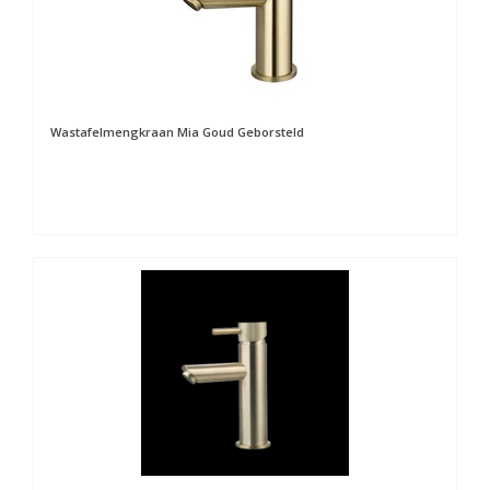
Wastafelmengkraan Mia Goud Geborsteld