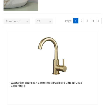
Page:
1
2
3
4
Standaard
24
Wastafelmengkraan Largo met draaibare uitloop Goud
Geborsteld