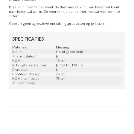
Draai minimaal 1x per week de thermostaatknop van helemaal koud
naar helemaal warm. Zo voorkom je dat de thermostaat vast komt te
zitten.
Gebruik geen agressieve ontkalkingsproducten op je kraan.
SPECIFICATIES
Materiaal:
Messing
Kleur:
Goud geborsteld
Thermostatisch:
Ja
HOH:
15 cm
In hoogte verstelbaar:
Ja / 73 tot 110 cm
Draaibaar:
Ja
Hoofddouchekop:
25 cm
HOH kraan tot aan
75 cm
muurmontage: