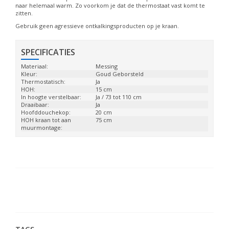
naar helemaal warm. Zo voorkom je dat de thermostaat vast komt te
zitten.
Gebruik geen agressieve ontkalkingsproducten op je kraan.
SPECIFICATIES
Materiaal:
Messing
Kleur:
Goud Geborsteld
Thermostatisch:
Ja
HOH:
15 cm
In hoogte verstelbaar:
Ja / 73 tot 110 cm
Draaibaar:
Ja
Hoofddouchekop:
20 cm
HOH kraan tot aan
75 cm
muurmontage: