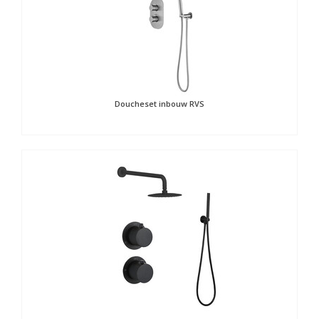
Doucheset inbouw RVS