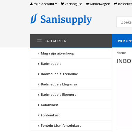
mijn account
verlanglijst
winkelwagen
bestelle
CATEGORIEËN
OVER ON
Home
Magazijn uitverkoop
INBO
Badmeubels
Badmeubels Trendline
Badmeubels Eleganza
Badmeubels Eleonora
Kolomkast
Fonteinkast
Fontein t.b.v. fonteinkast