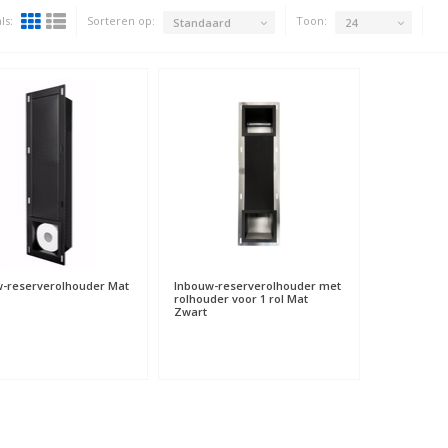
ls:
Sorteren op:
Toon:
Standaard
24
-reserverolhouder Mat
Inbouw-reserverolhouder met
rolhouder voor 1 rol Mat
Zwart