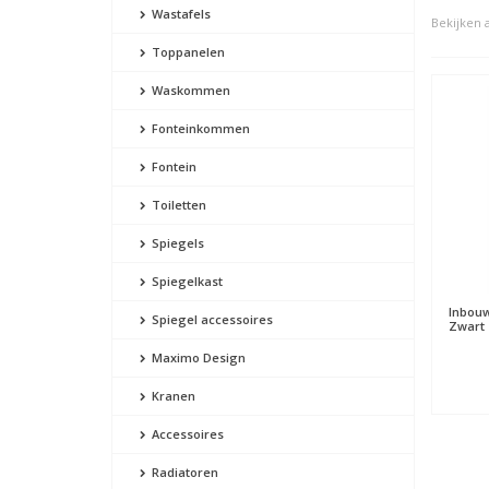
Wastafels
Bekijken a
Toppanelen
Waskommen
Fonteinkommen
Fontein
Toiletten
Spiegels
Spiegelkast
Inbouw
Spiegel accessoires
Zwart
Maximo Design
Kranen
Accessoires
Radiatoren