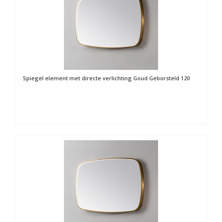
Spiegel element met directe verlichting Goud Geborsteld 120