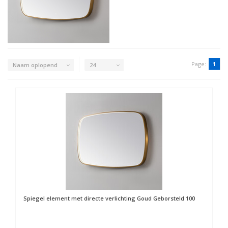
Page:
1
Naam oplopend
24
Spiegel element met directe verlichting Goud Geborsteld 100