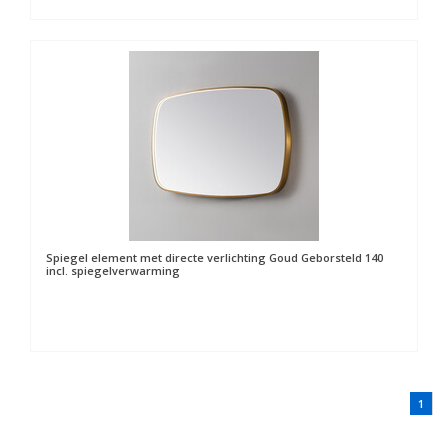
Spiegel element met directe verlichting Goud Geborsteld 140
incl. spiegelverwarming
1