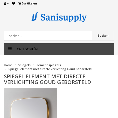
0
artikelen
Zoeken
CATEGORIEËN
Home
Spiegels
Element spiegels
Spiegel element met directe verlichting Goud Geborsteld
SPIEGEL ELEMENT MET DIRECTE
VERLICHTING GOUD GEBORSTELD