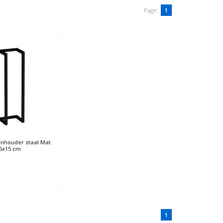
Page:
1
nhouder staal Mat
5x15 cm
1