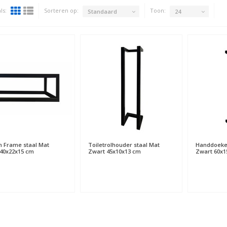
ls:
Sorteren op:
Toon:
Standaard
24
n Frame staal Mat
Toiletrolhouder staal Mat
Handdoeke
40x22x15 cm
Zwart 45x10x13 cm
Zwart 60x1