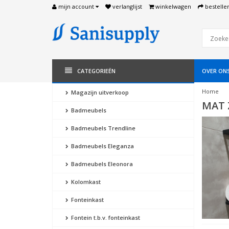
mijn account
verlanglijst
winkelwagen
bestelle
CATEGORIEËN
OVER ON
Home
Magazijn uitverkoop
MAT 
Badmeubels
Badmeubels Trendline
Badmeubels Eleganza
Badmeubels Eleonora
Kolomkast
Fonteinkast
Fontein t.b.v. fonteinkast