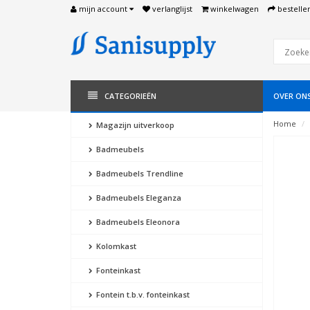
mijn account
verlanglijst
winkelwagen
bestelle
CATEGORIEËN
OVER ON
Home
Magazijn uitverkoop
Badmeubels
Badmeubels Trendline
Badmeubels Eleganza
Badmeubels Eleonora
Kolomkast
Fonteinkast
Fontein t.b.v. fonteinkast