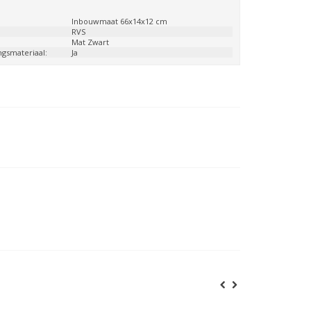
:
Inbouwmaat 66x14x12 cm
:
RVS
Mat Zwart
ngsmateriaal:
Ja