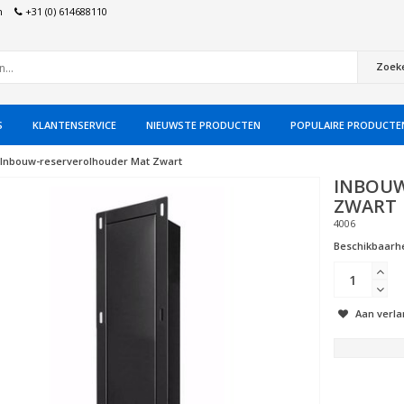
n
+31 (0) 614688110
Zoek
S
KLANTENSERVICE
NIEUWSTE PRODUCTEN
POPULAIRE PRODUCTE
Inbouw-reserverolhouder Mat Zwart
INBOUW
ZWART
4006
Beschikbaarhe
Aan verla