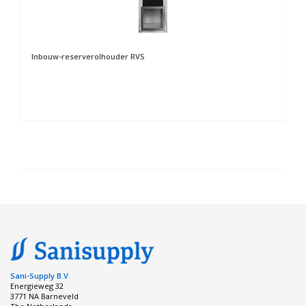
Inbouw-reserverolhouder RVS
Sani-Supply B.V.
Energieweg 32
3771 NA Barneveld