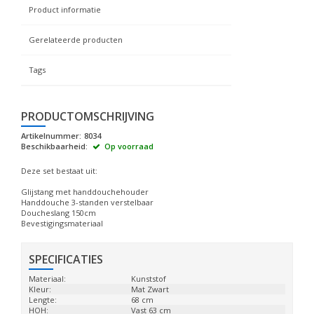
Product informatie
Gerelateerde producten
Tags
PRODUCTOMSCHRIJVING
Artikelnummer:
8034
Beschikbaarheid:
Op voorraad
Deze set bestaat uit:
Glijstang met handdouchehouder
Handdouche 3-standen verstelbaar
Doucheslang 150cm
Bevestigingsmateriaal
SPECIFICATIES
Materiaal:
Kunststof
Kleur:
Mat Zwart
Lengte:
68 cm
HOH:
Vast 63 cm