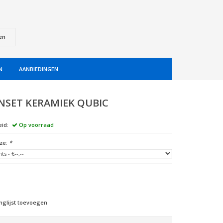
en
N
AANBIEDINGEN
NSET KERAMIEK QUBIC
id:
Op voorraad
ze:
*
nglijst toevoegen