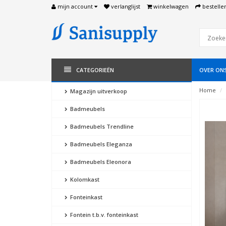
mijn account
verlanglijst
winkelwagen
bestelle
CATEGORIEËN
OVER ON
Home
Magazijn uitverkoop
Badmeubels
Badmeubels Trendline
Badmeubels Eleganza
Badmeubels Eleonora
Kolomkast
Fonteinkast
Fontein t.b.v. fonteinkast