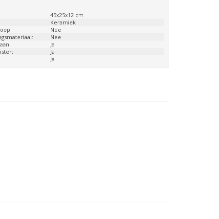
:
45x25x12 cm
:
Keramiek
loop:
Nee
ngsmateriaal:
Nee
aan:
Ja
ster:
Ja
Ja