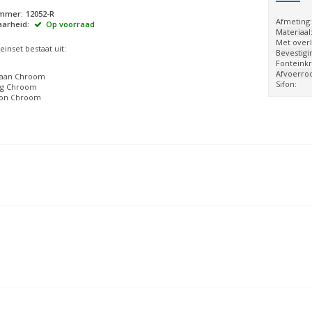
ummer:
12052-R
Afmeting
arheid:
Op voorraad
Materiaal
Met over
inset bestaat uit:
Bevestigi
Fonteinkr
Afvoerroo
raan Chroom
Sifon:
ug Chroom
fon Chroom