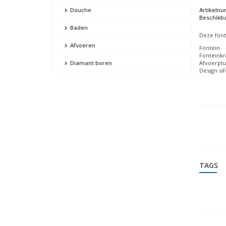
Artikeln
Douche
Beschikba
Baden
Deze fonte
Afvoeren
Fontein
Fonteink
Afvoerpl
Diamant boren
Design si
TAGS