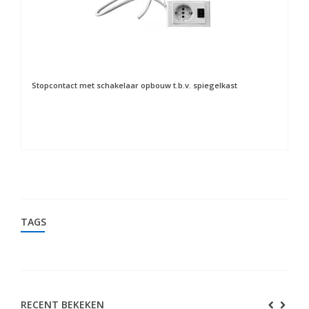
Stopcontact met schakelaar opbouw t.b.v. spiegelkast
Sp
TAGS
RECENT BEKEKEN