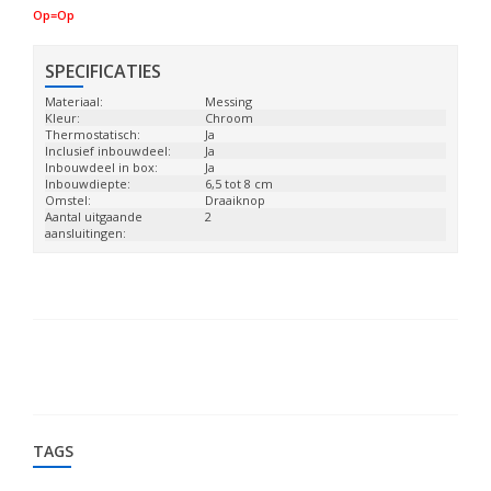
Op=Op
SPECIFICATIES
Materiaal:
Messing
Kleur:
Chroom
Thermostatisch:
Ja
Inclusief inbouwdeel:
Ja
Inbouwdeel in box:
Ja
Inbouwdiepte:
6,5 tot 8 cm
Omstel:
Draaiknop
Aantal uitgaande
2
aansluitingen:
TAGS