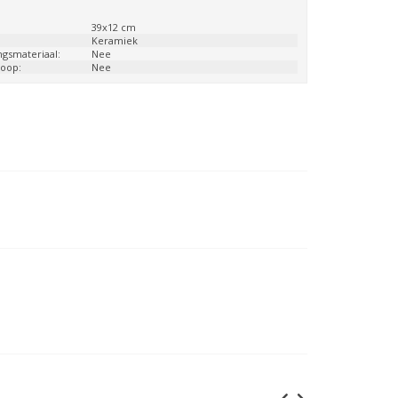
:
39x12 cm
:
Keramiek
ngsmateriaal:
Nee
loop:
Nee