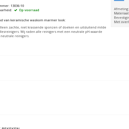
ummer:
13036-10
Afmeting
arheid:
Op voorraad
Materiaal
Bevestigi
d van keramische waskom marmer look:
Met over
lleen zachte, niet krassende sponzen of doeken en uitsluitend milde
allesreinigers. Wij raden alle reinigers met een neutrale pH-waarde
 neutrale reinigers.
 BEKEKEN