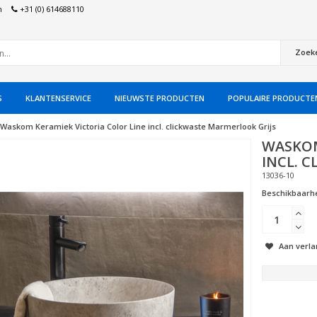
n
+31 (0) 614688110
Zoek
S
KLANTENSERVICE
NIEUWSTE PRODUCTEN
POPULAIRE PRODUCTE
Waskom Keramiek Victoria Color Line incl. clickwaste Marmerlook Grijs
WASKOM
INCL. 
13036-10
Beschikbaarhe
Aan verla