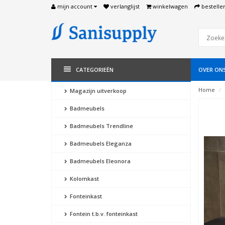
mijn account
verlanglijst
winkelwagen
bestelle
CATEGORIEËN
OVER ON
Home
Magazijn uitverkoop
Badmeubels
Badmeubels Trendline
Badmeubels Eleganza
Badmeubels Eleonora
Kolomkast
Fonteinkast
Fontein t.b.v. fonteinkast