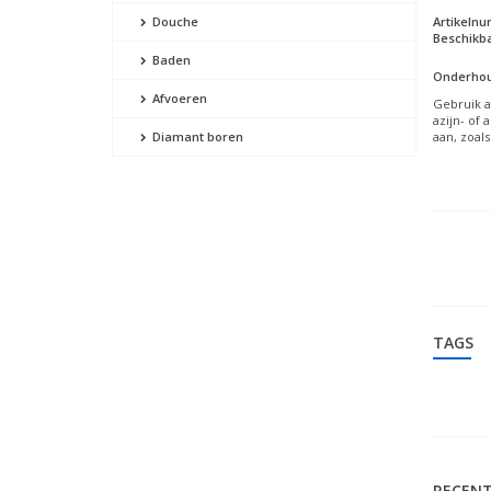
Artikeln
Douche
Beschikba
Baden
Onderhou
Afvoeren
Gebruik a
azijn- of 
aan, zoals
Diamant boren
TAGS
RECENT