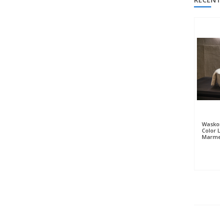
Waskom
Color L
Marmer