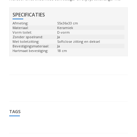
SPECIFICATIES
Afmeting:
55x36x33 cm
Materiaal:
Keramiek
Vorm toilet:
D-vorm
Zonder spoelrand:
Ja
Met toiletzitting:
Softclose zitting en deksel
Bevestigingsmateriaal:
Ja
Hartmaat bevestiging:
18 cm
TAGS