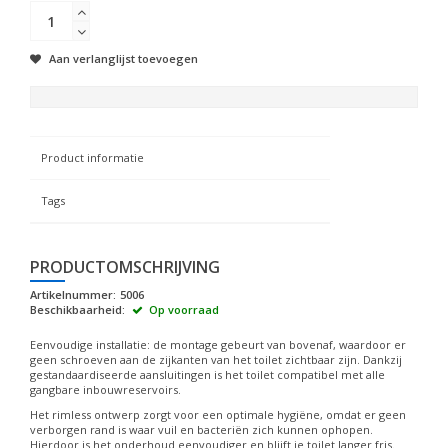
Aan verlanglijst toevoegen
Product informatie
Tags
PRODUCTOMSCHRIJVING
Artikelnummer:
5006
Beschikbaarheid:
Op voorraad
Eenvoudige installatie: de montage gebeurt van bovenaf, waardoor er
geen schroeven aan de zijkanten van het toilet zichtbaar zijn. Dankzij
gestandaardiseerde aansluitingen is het toilet compatibel met alle
gangbare inbouwreservoirs.
Het rimless ontwerp zorgt voor een optimale hygiëne, omdat er geen
verborgen rand is waar vuil en bacteriën zich kunnen ophopen.
Hierdoor is het onderhoud eenvoudiger en blijft je toilet langer fris.