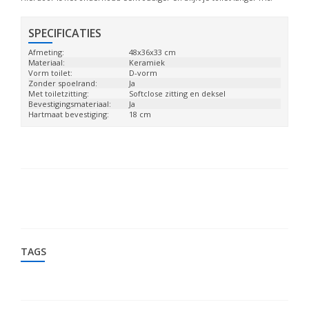
SPECIFICATIES
Afmeting:
48x36x33 cm
Materiaal:
Keramiek
Vorm toilet:
D-vorm
Zonder spoelrand:
Ja
Met toiletzitting:
Softclose zitting en deksel
Bevestigingsmateriaal:
Ja
Hartmaat bevestiging:
18 cm
TAGS