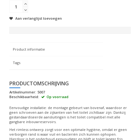
Aan verlanglijst toevoegen
Product informatie
Tags
PRODUCTOMSCHRIJVING
Artikelnummer:
5007
Beschikbaarheid:
Op voorraad
Eenvoudige installatie: de montage gebeurt van bovenaf, waardoor er
geen schroeven aan de zijkanten van het toilet zichtbaar zijn. Dankzij
gestandaardiseerde aansluitingen is het toilet compatibel met alle
gangbare inbouwreservoirs.
Het rimless ontwerp zorgt voor een optimale hygiëne, omdat er geen
verborgen rand is waar vuil en bacteriën zich kunnen ophopen.
Hierdoor is het onderhoud eenvoudiger en blijft je toilet langer fris.