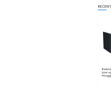
RECENT
Badme
luxe o
Hooggl