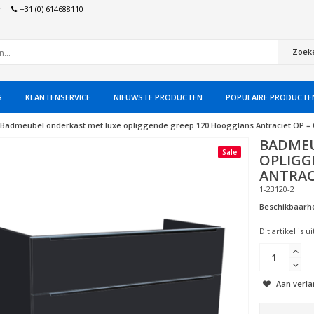
n
+31 (0) 614688110
Zoek
S
KLANTENSERVICE
NIEUWSTE PRODUCTEN
POPULAIRE PRODUCTE
Badmeubel onderkast met luxe opliggende greep 120 Hoogglans Antraciet OP =
BADMEU
Sale
OPLIGG
ANTRAC
1-23120-2
Beschikbaarhe
Dit artikel is 
Aan verla