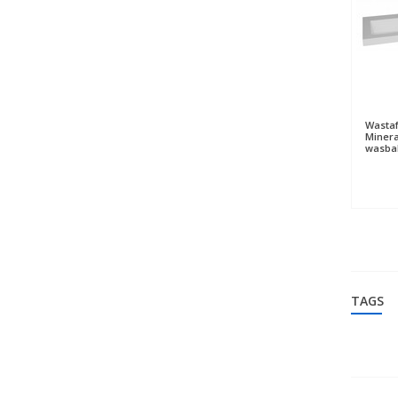
Wastaf
Miner
wasba
TAGS