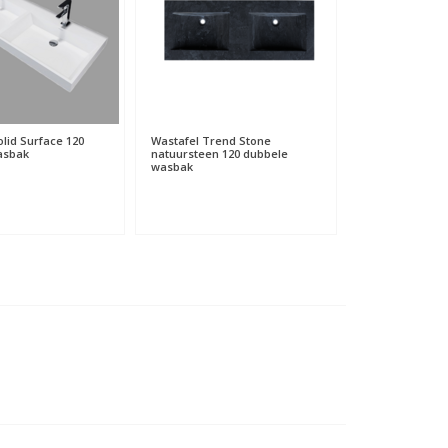
lid Surface 120
Wastafel Trend Stone
Wastafel Keram
asbak
natuursteen 120 dubbele
dubbele wasba
wasbak