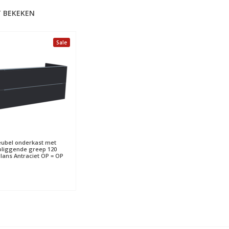
 BEKEKEN
Sale
ubel onderkast met
pliggende greep 120
ans Antraciet OP = OP