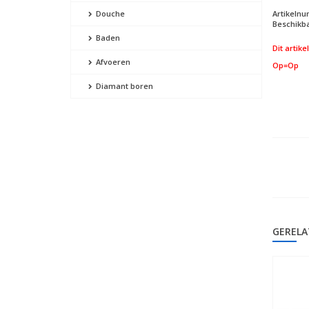
Artikeln
Douche
Beschikba
Baden
Dit artike
Afvoeren
Op=Op
Diamant boren
GERELA