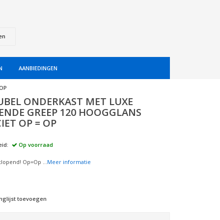
en
N
AANBIEDINGEN
 OP
BEL ONDERKAST MET LUXE
ENDE GREEP 120 HOOGGLANS
IET OP = OP
id:
Op voorraad
uitlopend! Op=Op ...
Meer informatie
nglijst toevoegen