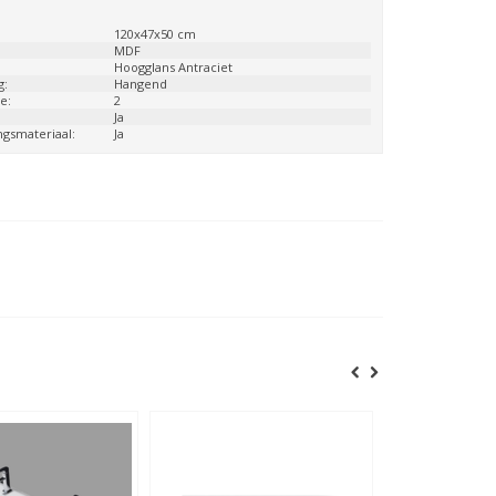
:
120x47x50 cm
:
MDF
Hoogglans Antraciet
g:
Hangend
e:
2
:
Ja
ngsmateriaal:
Ja