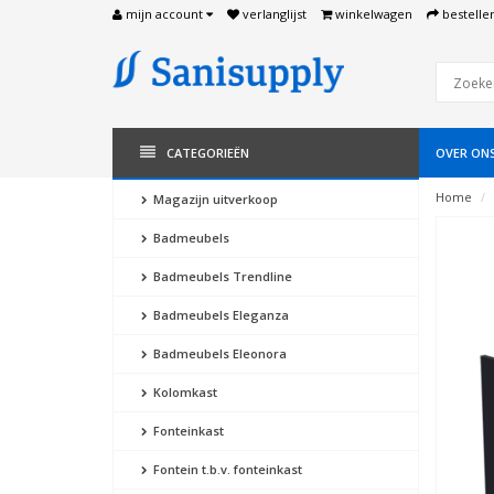
mijn account
verlanglijst
winkelwagen
bestelle
CATEGORIEËN
OVER ON
Home
Magazijn uitverkoop
Badmeubels
Badmeubels Trendline
Badmeubels Eleganza
Badmeubels Eleonora
Kolomkast
Fonteinkast
Fontein t.b.v. fonteinkast