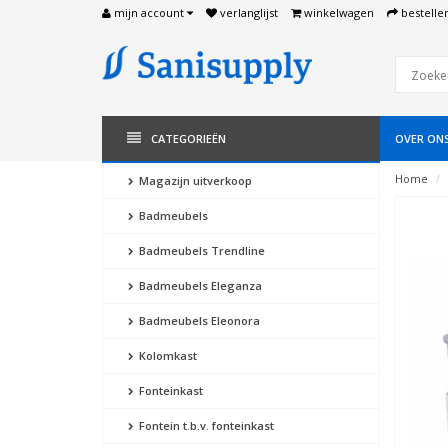
mijn account
verlanglijst
winkelwagen
bestelle
CATEGORIEËN
OVER ON
Home
Magazijn uitverkoop
Badmeubels
Badmeubels Trendline
Badmeubels Eleganza
Badmeubels Eleonora
Kolomkast
Fonteinkast
Fontein t.b.v. fonteinkast