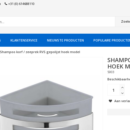
n
+31 (0) 614688110
Zoek
S
KLANTENSERVICE
NIEUWSTE PRODUCTEN
POPULAIRE PRODUCTE
Shampoo korf / zeeprek RVS gepolijst hoek model
SHAMPO
HOEK 
5003
Beschikbaarhe
Aan verla