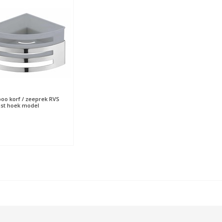
o korf / zeeprek RVS
jst hoek model