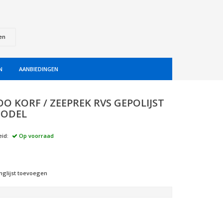
en
N
AANBIEDINGEN
O KORF / ZEEPREK RVS GEPOLIJST
MODEL
id:
Op voorraad
nglijst toevoegen