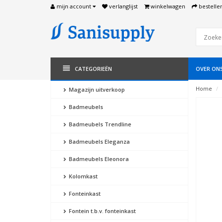
mijn account
verlanglijst
winkelwagen
bestelle
CATEGORIEËN
OVER ON
Home
Magazijn uitverkoop
Badmeubels
Badmeubels Trendline
Badmeubels Eleganza
Badmeubels Eleonora
Kolomkast
Fonteinkast
Fontein t.b.v. fonteinkast