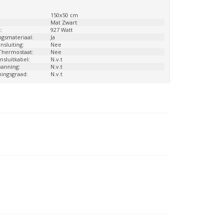
:
150x50 cm
Mat Zwart
:
927 Watt
ngsmateriaal:
Ja
sluiting:
Nee
 Thermostaat:
Nee
nsluitkabel:
N.v.t
panning:
N.v.t
ingsgraad:
N.v.t