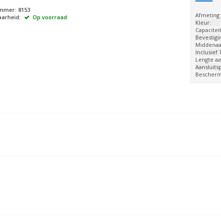
ummer:
8153
Afmeting
arheid:
Op voorraad
Kleur:
Capaciteit
Bevestigi
Middenaan
Inclusief
Lengte aa
Aansluits
Bescherm