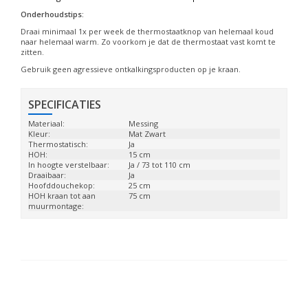
Onderhoudstips:
Draai minimaal 1x per week de thermostaatknop van helemaal koud
naar helemaal warm. Zo voorkom je dat de thermostaat vast komt te
zitten.
Gebruik geen agressieve ontkalkingsproducten op je kraan.
SPECIFICATIES
Materiaal:
Messing
Kleur:
Mat Zwart
Thermostatisch:
Ja
HOH:
15 cm
In hoogte verstelbaar:
Ja / 73 tot 110 cm
Draaibaar:
Ja
Hoofddouchekop:
25 cm
HOH kraan tot aan
75 cm
muurmontage: