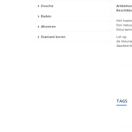
Artikeln
Douche
Beschikba
Baden
Het mater
Een natuu
Afvoeren
kleursame
Let op:
Diamant boren
de kleurw
daadwerke
TAGS