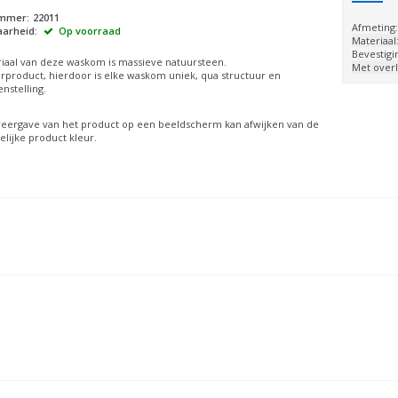
ummer:
22011
Afmeting
arheid:
Op voorraad
Materiaal
Bevestigi
iaal van deze waskom is massieve natuursteen.
Met over
rproduct, hierdoor is elke waskom uniek, qua structuur en
nstelling.
eergave van het product op een beeldscherm kan afwijken van de
lijke product kleur.