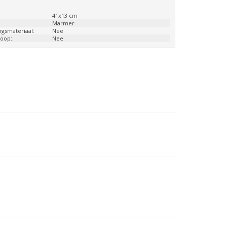
:
41x13 cm
:
Marmer
ngsmateriaal:
Nee
loop:
Nee