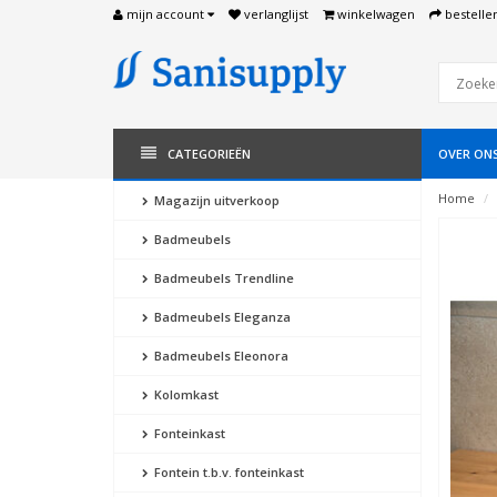
mijn account
verlanglijst
winkelwagen
bestelle
CATEGORIEËN
OVER ON
Home
Magazijn uitverkoop
Badmeubels
Badmeubels Trendline
Badmeubels Eleganza
Badmeubels Eleonora
Kolomkast
Fonteinkast
Fontein t.b.v. fonteinkast