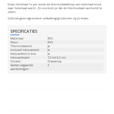
Draai minimaal 1x per week de thermostaatknop van helemaal koud
naar helemaal warm. Zo voorkom je dat de thermostaat vast komt te
zitten.
Gebruik geen agressieve ontkalkingsproducten op je kraan.
SPECIFICATIES
Materiaal:
RVS
Kleur:
RVS
Thermostatisch:
Ja
Inclusief inbouwdeel:
Ja
Inbouwdeel in box:
Ja
Inbouwdiepte:
7,2 tot 9,2 cm
Omstel:
Draaiknop
Aantal uitgaande
3
aansluitingen: