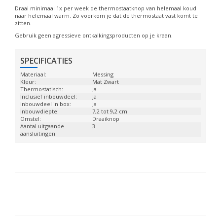
Draai minimaal 1x per week de thermostaatknop van helemaal koud
naar helemaal warm. Zo voorkom je dat de thermostaat vast komt te
zitten.
Gebruik geen agressieve ontkalkingsproducten op je kraan.
SPECIFICATIES
Materiaal:
Messing
Kleur:
Mat Zwart
Thermostatisch:
Ja
Inclusief inbouwdeel:
Ja
Inbouwdeel in box:
Ja
Inbouwdiepte:
7,2 tot 9,2 cm
Omstel:
Draaiknop
Aantal uitgaande
3
aansluitingen: