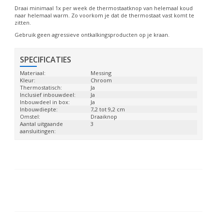
Draai minimaal 1x per week de thermostaatknop van helemaal koud
naar helemaal warm. Zo voorkom je dat de thermostaat vast komt te
zitten.
Gebruik geen agressieve ontkalkingsproducten op je kraan.
SPECIFICATIES
Materiaal:
Messing
Kleur:
Chroom
Thermostatisch:
Ja
Inclusief inbouwdeel:
Ja
Inbouwdeel in box:
Ja
Inbouwdiepte:
7,2 tot 9,2 cm
Omstel:
Draaiknop
Aantal uitgaande
3
aansluitingen: