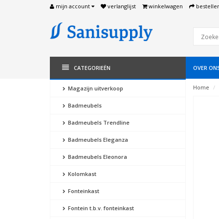
mijn account
verlanglijst
winkelwagen
bestelle
CATEGORIEËN
OVER ON
Home
Magazijn uitverkoop
Badmeubels
Badmeubels Trendline
Badmeubels Eleganza
Badmeubels Eleonora
Kolomkast
Fonteinkast
Fontein t.b.v. fonteinkast