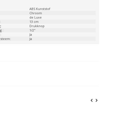
:
ABS Kunststof
Chroom
de Luxe
:
13 cm
:
Drukknop
g :
1/2"
:
Ja
ysteem:
Ja