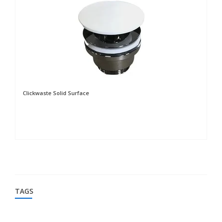
Clickwaste Solid Surface
Tr
t.
TAGS