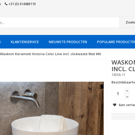
n
+31 (0) 614688110
Zoek
S
KLANTENSERVICE
NIEUWSTE PRODUCTEN
POPULAIRE PRODUCTE
Waskom Keramiek Victoria Color Line incl. clickwaste Mat Wit
WASKOM
INCL. 
13036-11
Beschikbaarhe
Aan verla