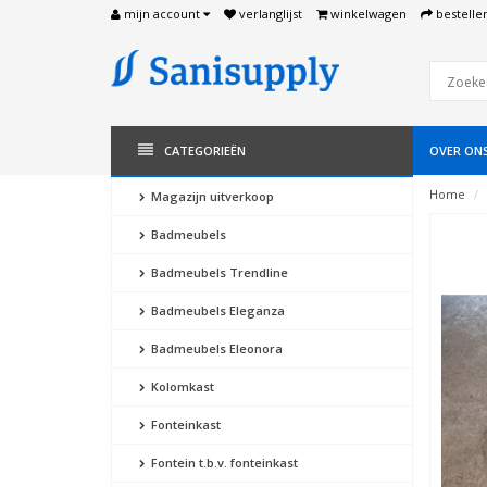
mijn account
verlanglijst
winkelwagen
bestelle
CATEGORIEËN
OVER ON
Home
Magazijn uitverkoop
Badmeubels
Badmeubels Trendline
Badmeubels Eleganza
Badmeubels Eleonora
Kolomkast
Fonteinkast
Fontein t.b.v. fonteinkast