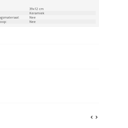
:
39x12 cm
:
Keramiek
ngsmateriaal:
Nee
loop:
Nee