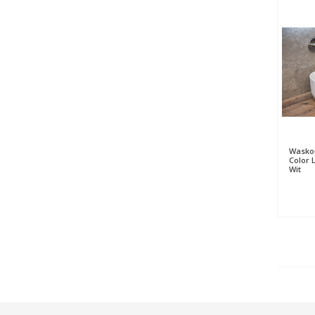
Waskom
Color L
Wit