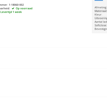
ummer:
1-18060-002
Afmeting
arheid:
Op voorraad
Materiaal
Levertijd 1 week
Kleur:
Uitvoerin
Aantal lad
Softclose
Bevestigi