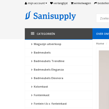
mijn account
verlanglijst
winkelwagen
bestelle
CATEGORIEËN
OVER ON
Home
Magazijn uitverkoop
Badmeubels
Badmeubels Trendline
Badmeubels Eleganza
Badmeubels Eleonora
Kolomkast
Fonteinkast
Fontein t.b.v. fonteinkast