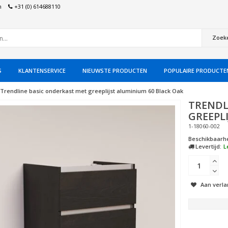
n
+31 (0) 614688110
Zoek
S
KLANTENSERVICE
NIEUWSTE PRODUCTEN
POPULAIRE PRODUCTE
Trendline basic onderkast met greeplijst aluminium 60 Black Oak
TRENDL
GREEPL
1-18060-002
Beschikbaarhe
Levertijd:
L
Aan verla