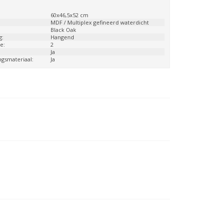
:
60x46,5x52 cm
:
MDF / Multiplex gefineerd waterdicht
Black Oak
g:
Hangend
e:
2
:
Ja
ngsmateriaal:
Ja