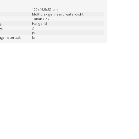
:
120x46,5x52 cm
:
Multiplex gefineerd waterdicht
Tabak Oak
g:
Hangend
e:
2
:
Ja
ngsmateriaal:
Ja