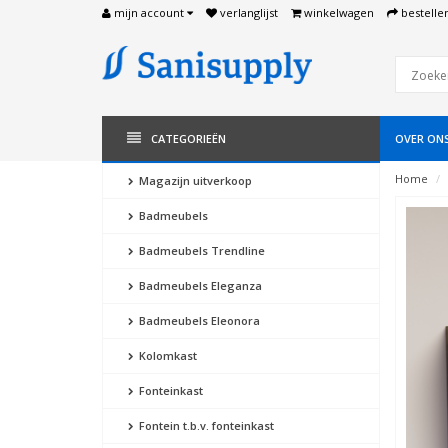
mijn account
verlanglijst
winkelwagen
bestelle
CATEGORIEËN
OVER ON
Home
Magazijn uitverkoop
Badmeubels
Badmeubels Trendline
Badmeubels Eleganza
Badmeubels Eleonora
Kolomkast
Fonteinkast
Fontein t.b.v. fonteinkast