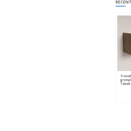
RECENT
Trendl
greepli
Tabak