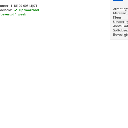
ummer:
1-18120-005-LIJST
Afmeting
arheid:
Op voorraad
Materiaal
Levertijd 1 week
Kleur:
Uitvoerin
Aantal lad
Softclose
Bevestigi