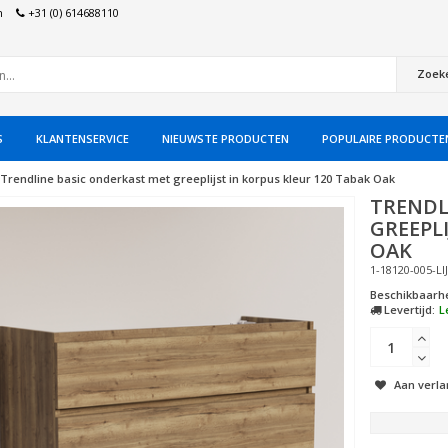
n
+31 (0) 614688110
Zoek
S
KLANTENSERVICE
NIEUWSTE PRODUCTEN
POPULAIRE PRODUCTE
Trendline basic onderkast met greeplijst in korpus kleur 120 Tabak Oak
TRENDL
GREEPLI
OAK
1-18120-005-LI
Beschikbaarhe
Levertijd:
L
Aan verla