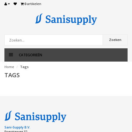
0
artikelen
Zoeken
CATEGORIEËN
Home
Tags
TAGS
Sani-Supply B.V.
Energieweg 32