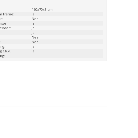
:
160x70x3 cm
m frame:
Ja
r:
Nee
nsor:
Ja
telbaar:
Ja
Ja
Nee
:
Nee
ng:
Ja
g t.b.v.
Ja
ng: