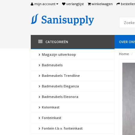
mijn account
verlanglijst
winkelwagen
bestelle
CATEGORIEËN
OVER ON
Home
Magazijn uitverkoop
Badmeubels
Badmeubels Trendline
Badmeubels Eleganza
Badmeubels Eleonora
Kolomkast
Fonteinkast
Fontein t.b.v. fonteinkast