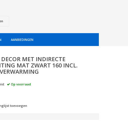
en
N
AANBIEDINGEN
L DECOR MET INDIRECTE
HTING MAT ZWART 160 INCL.
LVERWARMING
id:
Op voorraad
nglijst toevoegen