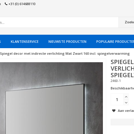
n
+31 (0) 614688110
Zoek
S
KLANTENSERVICE
NIEUWSTE PRODUCTEN
POPULAIRE PRODUCTE
Spiegel decor met indirecte verlichting Mat Zwart 160 incl. spiegelverwarming
SPIEGE
VERLIC
SPIEGE
2460-1
Beschikbaarhe
Aan verla