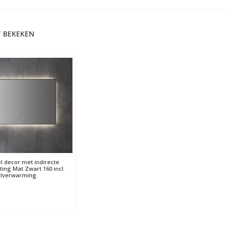
 BEKEKEN
l decor met indirecte
ting Mat Zwart 160 incl.
elverwarming