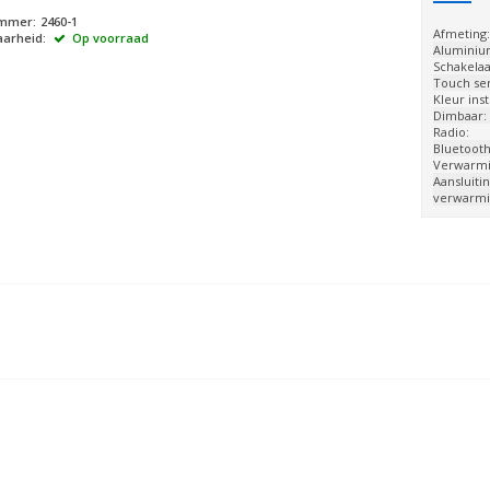
ummer:
2460-1
Afmeting
arheid:
Op voorraad
Aluminiu
Schakelaa
Touch se
Kleur ins
Dimbaar:
Radio:
Bluetooth
Verwarmi
Aansluitin
verwarmi